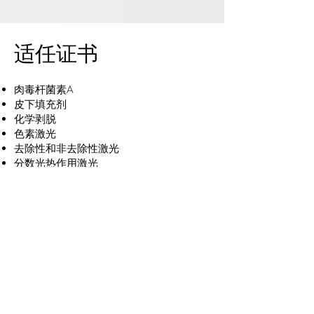
适任证书
肉毒杆菌素A
皮下填充剂
化学剥脱
色素激光
去除性和非去除性激光
分数光热作用激光
激光和IPL治疗血管紊乱
非手术皮肤紧致
强脉冲光皮肤再生
激光和IPL辅助脱毛
非手术体型塑造