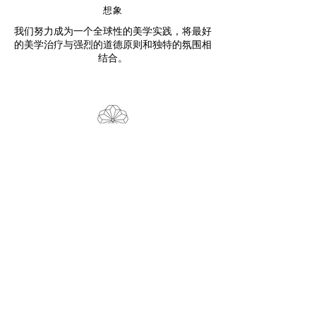
想象
我们努力成为一个全球性的美学实践，将最好
的美学治疗与强烈的道德原则和独特的氛围相
结合。
跟着我们
FACEBOOK
INSTAGRAM
GOOGLE
预订
邮件：
info@selfmedical.com.sg